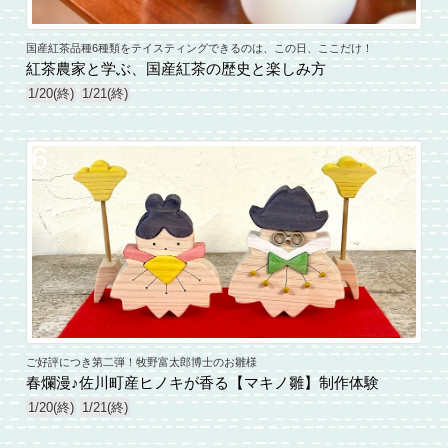
国産紅茶品種6種類をテイスティングできるのは、この日、ここだけ！
紅茶農家と学ぶ、国産紅茶の歴史と楽しみ方
1/20(終)
1/21(終)
6
ご好評につき第二弾！牧野富太郎博士のお雛様
春爛漫♪佐川町産ヒノキが香る【マキノ雛】制作体験
1/20(終)
1/21(終)