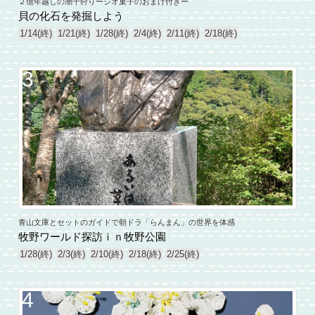
２億年越しの潮干狩りージオ菓子のおまけ付きー
貝の化石を発掘しよう
1/14(終)
1/21(終)
1/28(終)
2/4(終)
2/11(終)
2/18(終)
3
青山文庫とセットのガイドで朝ドラ「らんまん」の世界を体感
牧野ワールド探訪ｉｎ牧野公園
1/28(終)
2/3(終)
2/10(終)
2/18(終)
2/25(終)
4