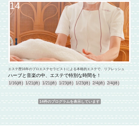
14
エステ歴16年のプロエステセラピストによる本格的エステで、リフレッシュ
ハーブと音楽の中、エステで特別な時間を！
1/16(終)
1/21(終)
1/21(終)
1/23(終)
1/23(終)
2/4(終)
2/4(終)
14件のプログラムを表示しています