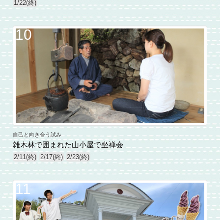
1/22(終)
10
自己と向き合う試み
雑木林で囲まれた山小屋で坐禅会
2/11(終)
2/17(終)
2/23(終)
11