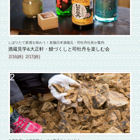
しぼりたて新酒を味わう！老舗日本酒蔵元・司牡丹社長が案内
酒蔵見学&大正軒・鰻づくしと司牡丹を楽しむ会
2/16(終)
2/17(終)
2