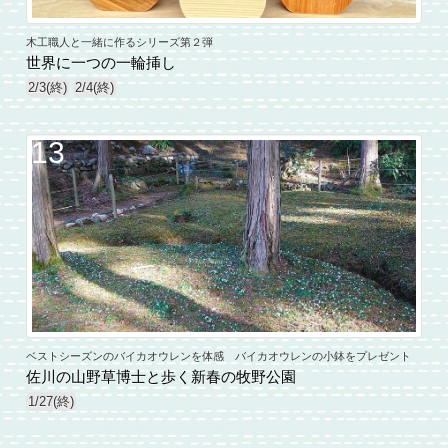
木工職人と一緒に作るシリーズ第２弾
世界に一つの一輪挿し
2/3(終)
2/4(終)
13
ベストシーズンのバイカオウレンを体感 バイカオウレンの小鉢をプレゼント
佐川の山野草博士と歩く新春の牧野公園
1/27(終)