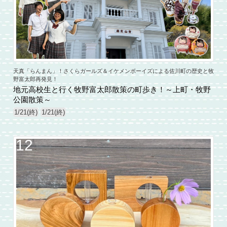
天真「らんまん」！さくらガールズ＆イケメンボーイズによる佐川町の歴史と牧
野富太郎再発見！
地元高校生と行く牧野富太郎散策の町歩き！～上町・牧野
公園散策～
1/21(終)
1/21(終)
12