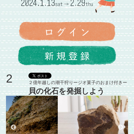
2
２億年越しの潮干狩りージオ菓子のおまけ付きー
貝の化石を発掘しよう