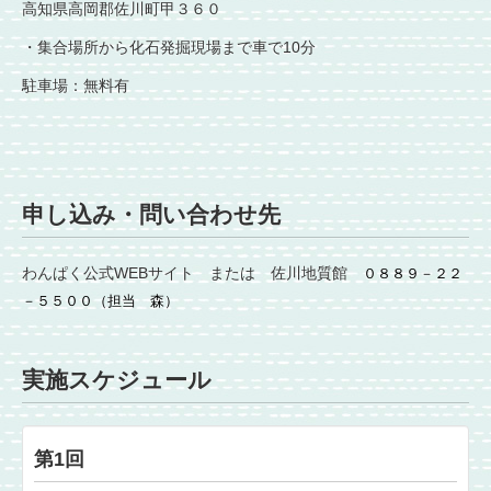
高知県高岡郡佐川町甲３６０
・集合場所から化石発掘現場まで車で10分
駐車場：無料有
申し込み・問い合わせ先
わんぱく公式WEBサイト または 佐川地質館
０８８９－２２
－５５００（担当 森）
実施スケジュール
第1回